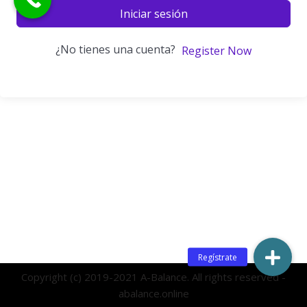
Iniciar sesión
¿No tienes una cuenta?
Register Now
Copyright (c) 2019-2021 A-Balance. All rights reserved -
abalance.online