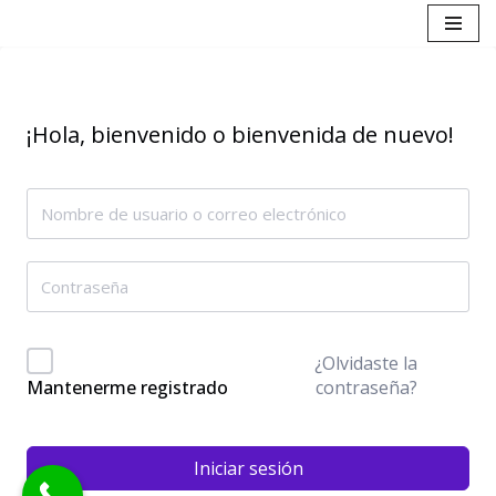
Saltar
al
contenido
¡Hola, bienvenido o bienvenida de nuevo!
¿Olvidaste la
contraseña?
Mantenerme registrado
Iniciar sesión