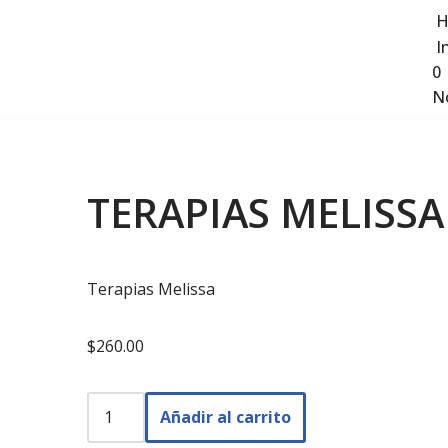
H
I
Saltar
0
al
No
contenido
TERAPIAS MELISSA
Terapias Melissa
$
260.00
Añadir al carrito