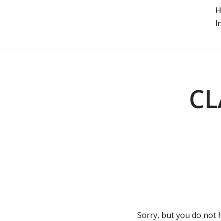
H
I
Saltar
al
contenido
CL
Sorry, but you do not 