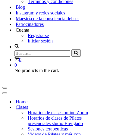
Términos y condiciones
Blog
Instagram y redes sociales
Maestría de la consciencia del ser
Patrocinadores
Cuenta
Registrarse
Iniciar sesión
Buscar...
Carrito
0
0
No products in the cart.
Menú
de
Menú
navegación
de
Home
navegación
Clases
Horarios de clases online Zoom
Horarios de clases de Pilates
presenciales studio Envigado
Sesiones terapéuticas
Videos de Pilates y más con