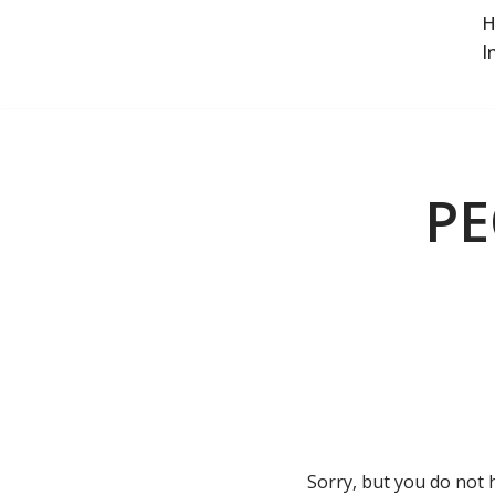
H
I
Saltar
al
contenido
PE
Sorry, but you do not 