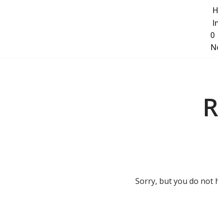
H
I
Saltar
0
al
No
contenido
R
Sorry, but you do not 