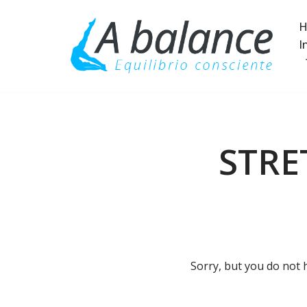
H
Saltar
I
al
contenido
STRE
Sorry, but you do not 