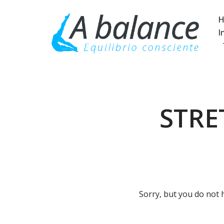
H
Saltar
I
al
contenido
STRE
Sorry, but you do not 