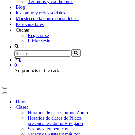
Términos y condiciones
Blog
Instagram y redes sociales
Maestría de la consciencia del ser
Patrocinadores
Cuenta
Registrarse
Iniciar sesión
Buscar...
Carrito
0
0
No products in the cart.
Menú
de
Menú
navegación
de
Home
navegación
Clases
Horarios de clases online Zoom
Horarios de clases de Pilates
presenciales studio Envigado
Sesiones terapéuticas
Videos de Pilates y más con