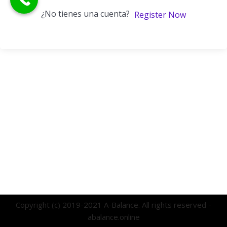
¿No tienes una cuenta?
Register Now
Copyright (c) 2019-2021 A-Balance. All rights reserved -
abalance.online