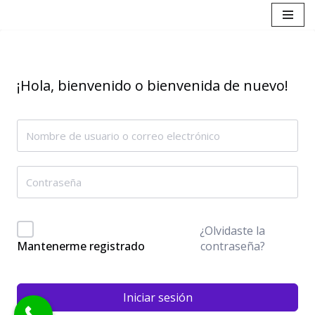
Saltar
al
contenido
¡Hola, bienvenido o bienvenida de nuevo!
¿Olvidaste la
contraseña?
Mantenerme registrado
Iniciar sesión