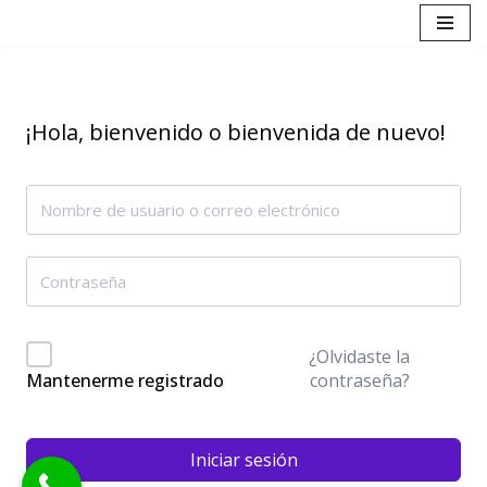
Saltar
al
contenido
¡Hola, bienvenido o bienvenida de nuevo!
¿Olvidaste la
contraseña?
Mantenerme registrado
Iniciar sesión