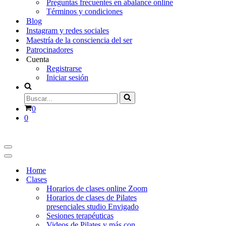
Preguntas frecuentes en abalance online
Términos y condiciones
Blog
Instagram y redes sociales
Maestría de la consciencia del ser
Patrocinadores
Cuenta
Registrarse
Iniciar sesión
Buscar...
Carrito
0
0
Menú
de
Menú
navegación
de
Home
navegación
Clases
Horarios de clases online Zoom
Horarios de clases de Pilates
presenciales studio Envigado
Sesiones terapéuticas
Videos de Pilates y más con