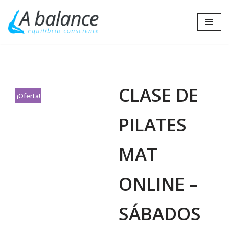
Saltar
al
contenido
CLASE DE
¡Oferta!
PILATES
MAT
ONLINE –
SÁBADOS