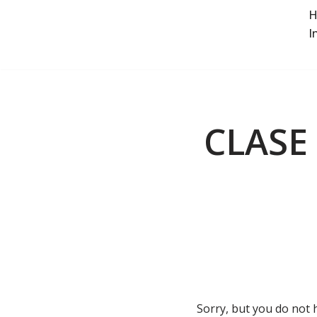
H
I
Saltar
al
contenido
CLASE 
Sorry, but you do not 