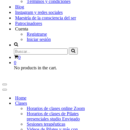
Términos y condiciones
Blog
Instagram y redes sociales
Maestría de la consciencia del ser
Patrocinadores
Cuenta
Registrarse
Iniciar sesión
Buscar...
Carrito
0
0
No products in the cart.
Menú
de
Menú
navegación
de
Home
navegación
Clases
Horarios de clases online Zoom
Horarios de clases de Pilates
presenciales studio Envigado
Sesiones terapéuticas
Videos de Pilates y más con