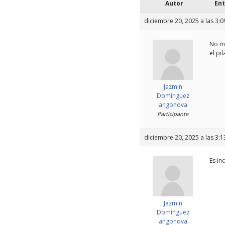
Autor
En
diciembre 20, 2025 a las 3:
No me
el pi
Jazmin
Domínguez
angonova
Participante
diciembre 20, 2025 a las 3:
Es in
Jazmin
Domínguez
angonova