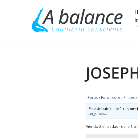
H
Saltar
I
al
contenido
JOSEP
›
Foros
›
Foros sobre Pilates
›
Este debate tiene 1 respuest
angonova
.
Viendo 2 entradas - de la 1 a l