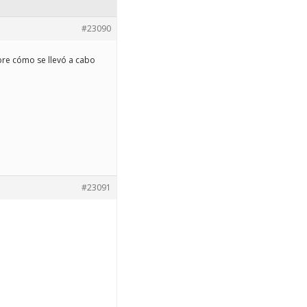
#23090
bre cómo se llevó a cabo
#23091