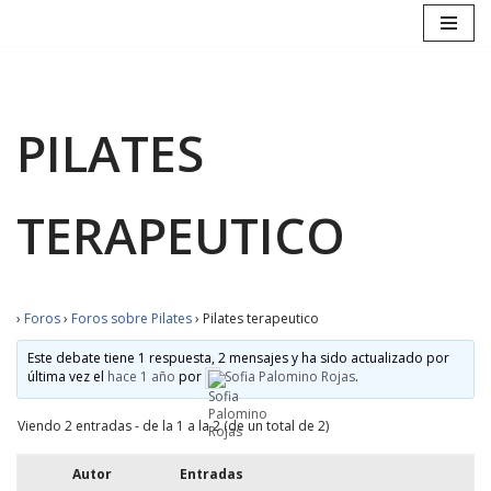
Saltar
al
contenido
PILATES
TERAPEUTICO
›
Foros
›
Foros sobre Pilates
›
Pilates terapeutico
Este debate tiene 1 respuesta, 2 mensajes y ha sido actualizado por
última vez el
hace 1 año
por
Sofia Palomino Rojas
.
Viendo 2 entradas - de la 1 a la 2 (de un total de 2)
Autor
Entradas