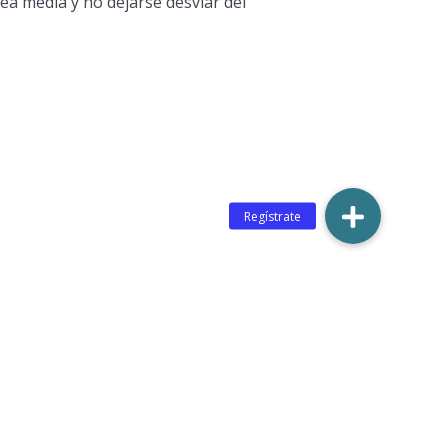
a media y no dejarse desviar del
guiente