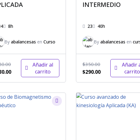
PLICADA
INTERMEDIO
34
8h
23
40h
By
abalancesas
en
Curso
By
abalancesas
en
cur
80.00
$
350.00
Añadir al
Añadir 
carrito
carrito
30.00
$
290.00