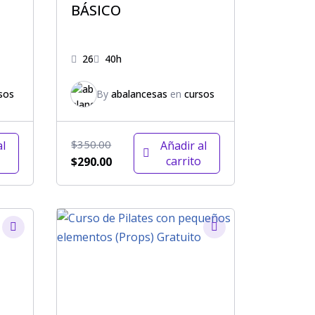
BÁSICO
26
40h
sos
By
abalancesas
en
cursos
$
350.00
al
Añadir al
carrito
$
290.00