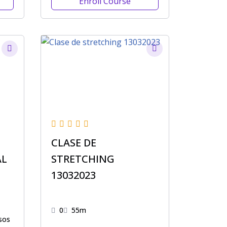
Enroll Course
CLASE DE
AL
STRETCHING
13032023
0
55m
sos