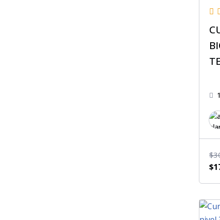
C
B
T
$
3
$
1