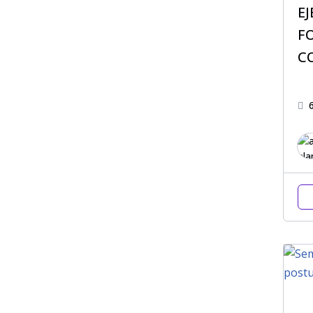
EJ
F
C
E