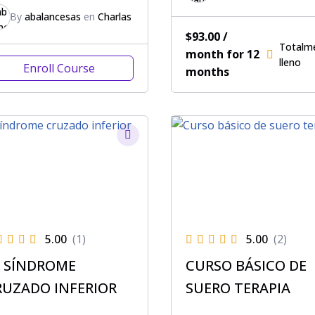
By
abalancesas
en
Charlas
$
93.00
/
Totalm
month
for 12
lleno
Enroll Course
months
5.00
(1)
5.00
(2)
L SÍNDROME
CURSO BÁSICO DE
RUZADO INFERIOR
SUERO TERAPIA