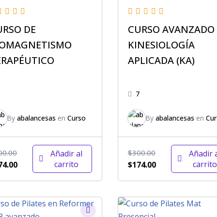
URSO DE
CURSO AVANZADO
IOMAGNETISMO
KINESIOLOGÍA
ERAPÉUTICO
APLICADA (KA)
1
7
By
abalancesas
en
Curso
By
abalancesas
en
Cur
00.00
$
300.00
Añadir al
Añadir 
carrito
carrito
74.00
$
174.00