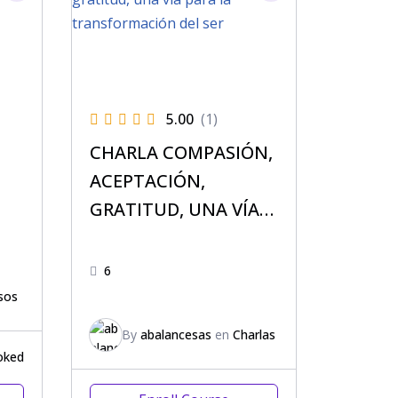
5.00
(1)
CHARLA COMPASIÓN,
ACEPTACIÓN,
GRATITUD, UNA VÍA
PARA LA
TRANSFORMACIÓN
6
DEL SER
sos
By
abalancesas
en
Charlas
oked