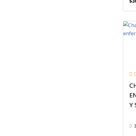
$
3
C
E
Y