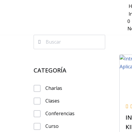
H
I
Saltar
0
al
No
contenido
CATEGORÍA
Charlas
Clases
Conferencias
I
K
Curso