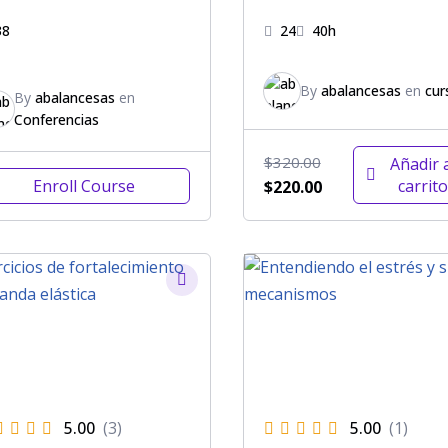
38
24
40h
By
abalancesas
en
cur
By
abalancesas
en
Conferencias
$
320.00
Añadir 
Enroll Course
carrito
$
220.00
5.00
(3)
5.00
(1)