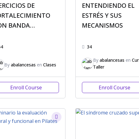
ERCICIOS DE
ENTENDIENDO EL
ORTALECIMIENTO
ESTRÉS Y SUS
ON BANDA
MECANISMOS
LÁSTICA
64
34
By
abalancesas
en
Cur
By
abalancesas
en
Clases
Taller
Enroll Course
Enroll Course