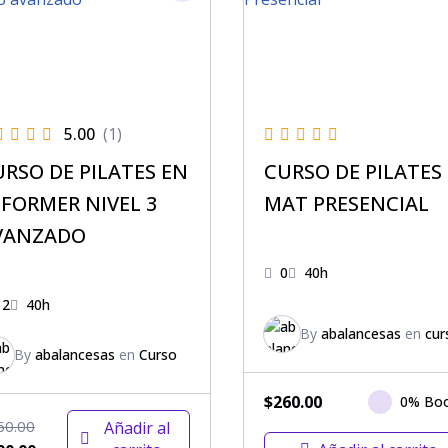
5.00
(1)
URSO DE PILATES EN
CURSO DE PILATES
EFORMER NIVEL 3
MAT PRESENCIAL
VANZADO
0
40h
12
40h
By
abalancesas
en
cur
By
abalancesas
en
Curso
$
260.00
0% Bo
60.00
Añadir al