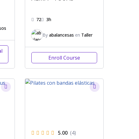
72
3h
sos
By
abalancesas
en
Taller
al
Enroll Course
5.00
(4)