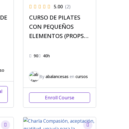
5.00
(2)
 DE
CURSO DE PILATES
CON PEQUEÑOS
ELEMENTOS (PROPS)
GRATUITO
90
40h
so
By
abalancesas
en
cursos
al
Enroll Course