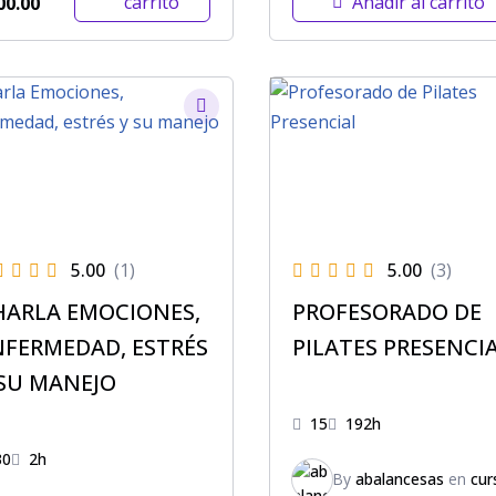
carrito
Añadir al carrito
00.00
5.00
(1)
5.00
(3)
HARLA EMOCIONES,
PROFESORADO DE
NFERMEDAD, ESTRÉS
PILATES PRESENCI
 SU MANEJO
15
192h
30
2h
By
abalancesas
en
cur