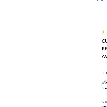
C
R
A
$
3